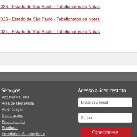
026 - Estado de São Paulo - Tabelionatos de Notas
025 - Estado de São Paulo - Tabelionatos de Notas
024 - Estado de São Paulo - Tabelionatos de Notas
Serviços
Acesso a área restrita
Apostila da Haia
Área de Mensalista
Autenticação
Declarações
Emancipação
Escrituras
Conectar-se
Inventários, Separações e