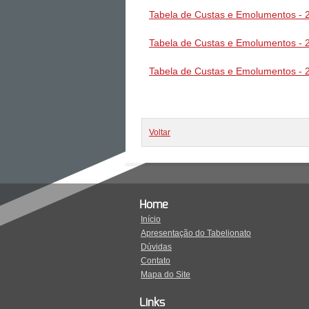
Tabela de Custas e Emolumentos - 2
Tabela de Custas e Emolumentos - 2
Tabela de Custas e Emolumentos - 2
Voltar
Home
Início
Apresentação do Tabelionato
Dúvidas
Contato
Mapa do Site
Links