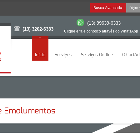
Busca Avançada:
(13) 99639-6333
(13) 3202-6333
Clique e fale conosco através do WhatsApp
Início
Serviços
Serviços On-line
O Cartór
 e Emolumentos