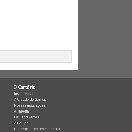
O Cartório
Institucional
A Cidade de Santos
Nossas instalações
A Tabeliã
Os Escreventes
A Equipe
Diferenciais em escolher o 8º