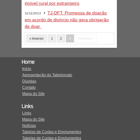
imóvel rural por estrangeiro
TJ-DFT: Promessa de doação
11/11/2013
em acordo de divórcio não gera obrigação
de doar
« Anterior
1
2
3
Próxima »
Home
Início
Apresentação do Tabelionato
Dúvidas
Contato
Mapa do Site
Links
Links
Mapa do Site
Notícias
Tabelas de Custas e Emolumentos
Tabelas de Custas e Emolumentos