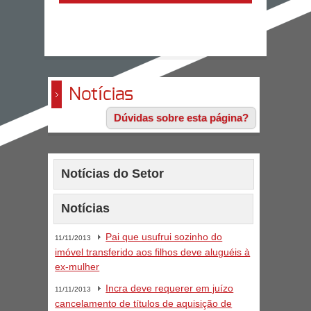
Notícias
Dúvidas sobre esta página?
Notícias do Setor
Notícias
Pai que usufrui sozinho do
11/11/2013
imóvel transferido aos filhos deve aluguéis à
ex-mulher
Incra deve requerer em juízo
11/11/2013
cancelamento de títulos de aquisição de