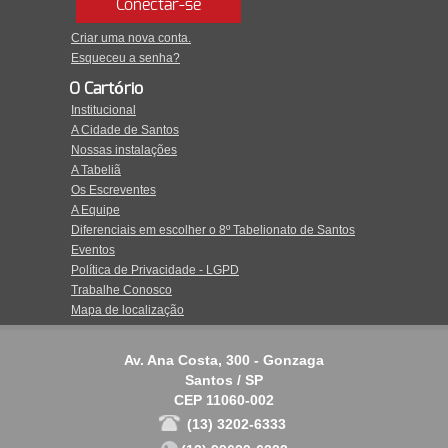
Conectar-se
Criar uma nova conta.
Esqueceu a senha?
O Cartório
Institucional
A Cidade de Santos
Nossas instalações
A Tabeliã
Os Escreventes
A Equipe
Diferenciais em escolher o 8º Tabelionato de Santos
Eventos
Política de Privacidade - LGPD
Trabalhe Conosco
Mapa de localização
Av. Ana Costa, 300 - Gonzaga
Santos / SP
CEP 11060-002
(13) 3202-6333