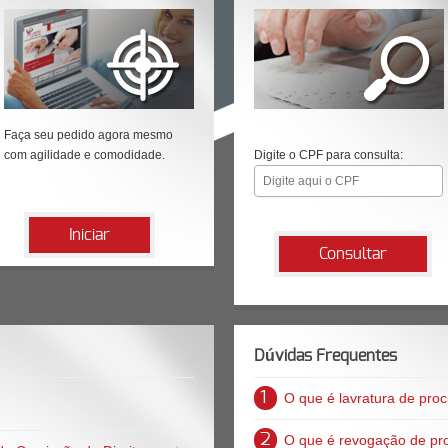
Faça seu pedido agora mesmo
com agilidade e comodidade.
Digite o CPF para consulta:
Iniciar
Consultar
Dúvidas Frequentes
1
O que é lavratura de pro
2
O que é revogação de pr