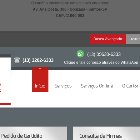
O cartório encontra-se em um novo endereço:
Av. Ana Costa, 300 - Gonzaga - Santos-SP
CEP: 11060-002
Busca Avançada:
(13) 99639-6333
(13) 3202-6333
Clique e fale conosco através do WhatsApp
Início
Serviços
Serviços On-line
O Cartór
Pedido de Certidão
Consulta de Firmas