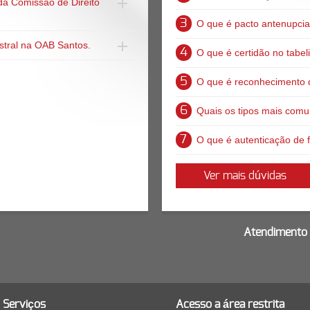
 da Comissão de Direito
3
O que é pacto antenupcia
istral na OAB Santos.
4
O que é certidão no tabel
5
O que é reconhecimento 
6
Quais os tipos mais com
7
O que é autenticação de
Ver mais dúvidas
Atendimento 
Serviços
Acesso a área restrita