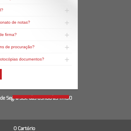
l?
ionato de notas?
de firma?
uns de procuração?
 fotocópias documentos?
Ampliar o mapa
de Seg. a Sex. das 09h00 às 17h30
O Cartório